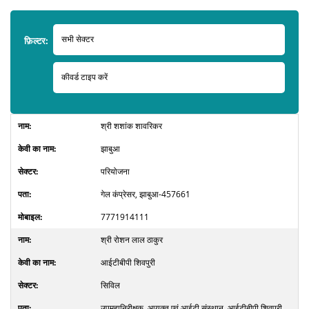
फ़िल्टर:
श्री शशांक शावरिकर
झाबुआ
परियोजना
गेल कंप्रेसर, झाबुआ-457661
7771914111
श्री रोशन लाल ठाकुर
आईटीबीपी शिवपुरी
सिविल
उपमहानिरीक्षक, आयुक्त एवं आईटी संस्थान, आईटीबीपी शिवपुरी