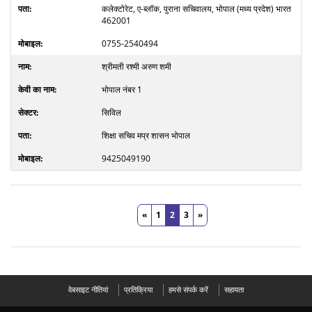
कलेक्टोरेट, ए-ब्लॉक, पुराना सचिवालय, भोपाल (मध्य प्रदेश) भारत
462001
0755-2540494
श्रीमती रश्मी अरुण शमी
भोपाल नंबर 1
सिविल
शिक्षा सचिव मप्र शासन भोपाल
9425049190
«
1
2
3
»
वेबसाइट नीतियां
प्रतिक्रिया
हमसे संपर्क करें
सहायता